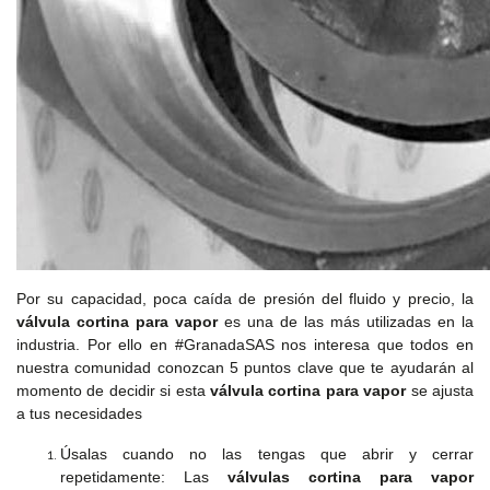
150
PSI
ROSCADA
(TH)
150
PSI
SOCKET
WELD
(SW)
150
Por su capacidad, poca caída de presión del fluido y precio, la
PSI
válvula cortina para vapor
es una de las más utilizadas en la
SLIP-
industria. Por ello en #GranadaSAS nos interesa que todos en
ON
nuestra comunidad conozcan 5 puntos clave que te ayudarán al
(SO)
momento de decidir si esta
válvula cortina para vapor
se ajusta
a tus necesidades
150
Úsalas cuando no las tengas que abrir y cerrar
PSI
repetidamente: Las
válvulas cortina para vapor
CON