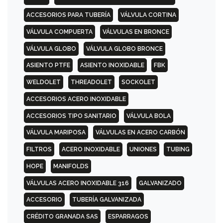
ACCESORIOS PARA TUBERÍA
VÁLVULA CORTINA
VÁLVULA COMPUERTA
VÁLVULAS EN BRONCE
VÁLVULA GLOBO
VÁLVULA GLOBO BRONCE
ASIENTO PTFE
ASIENTO INOXIDABLE
FBK
WELDOLET
THREADOLET
SOCKOLET
ACCESORIOS ACERO INOXIDABLE
ACCESORIOS TIPO SANITARIO
VÁLVULA BOLA
VÁLVULA MARIPOSA
VÁLVULAS EN ACERO CARBÓN
FILTROS
ACERO INOXIDABLE
UNIONES
TUBING
HOPE
MANIFOLDS
VÁLVULAS ACERO INOXIDABLE 316
GALVANIZADO
ACCESORIO
TUBERÍA GALVANIZADA
CRÉDITO GRANADA SAS
ESPARRAGOS