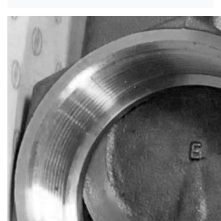
FILTROS
EN
Y
ROSCADOS
ACCESORIOS
ROSCADOS
300
PSI
BRIDAS
150
PSI
CIEGA
(BL)