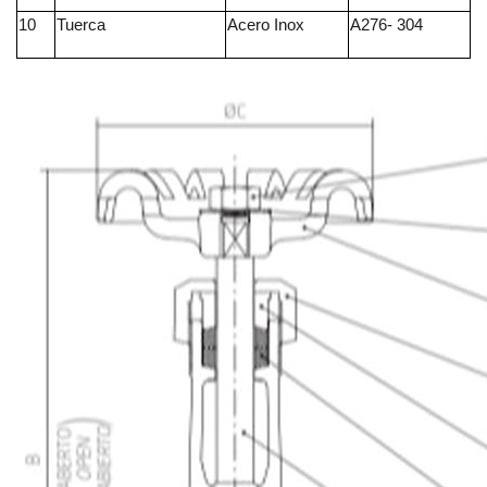
CINTAS
10
Tuerca
Acero Inox
A276- 304
FLEXITALICOS
(ESPIROMETÁLICOS)
KIT
DE
AISLAMIENTO
INSTRUMENTACIÓN
INS.
ACERO
INOXIDABLE
TUBOS