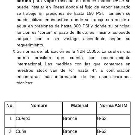
cortina
para
vapor
roscada en bronce marca DECA se
puede instalar en líneas donde el flujo de vapor saturado
300
se trabaje en presiones de hasta 150 PSI; también se
PSI
puede utilizar en industrias donde se trabaje con aceite o
CON
agua en presiones de hasta 300 PSI y donde su principal
CUELLO
función es “cortar” el paso del fluido; así mismo las puede
(WN)
adquirir con o sin vástago ascendente según su
requerimiento.
Su norma de fabricación es la NBR 15055:
La cual es una
600
norma brasilera que cuenta con reconocimiento
PSI
internacional. Las medidas con las que contamos en
CIEGA
(BL)
nuestros stock van de ½” hasta 4”, a continuación
encontrarás más información de las especificaciones
técnicas:
600
PSI
CON
No.
Nombre
Material
Norma ASTM
CUELLO
(WN)
1
Cuerpo
Bronce
B-62
2
Cuña
Bronce
B-62
900