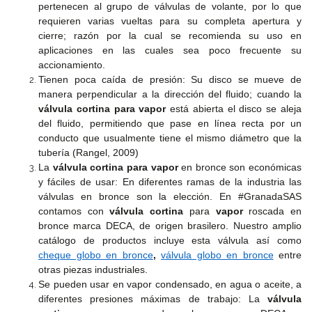
pertenecen al grupo de válvulas de volante, por lo que
CUELLO
requieren varias vueltas para su completa apertura y
(WN)
cierre; razón por la cual se recomienda su uso en
aplicaciones en las cuales sea poco frecuente su
accionamiento.
300
Tienen poca caída de presión: Su disco se mueve de
PSI
manera perpendicular a la dirección del fluido; cuando la
CIEGA
válvula cortina para vapor
está abierta el disco se aleja
(BL)
del fluido, permitiendo que pase en línea recta por un
conducto que usualmente tiene el mismo diámetro que la
tubería (Rangel, 2009)
300
PSI
La
válvula cortina para vapor
en bronce son económicas
ROSCADA
y fáciles de usar:
En diferentes ramas de la industria las
(TH)
válvulas en bronce son la elección. En #GranadaSAS
contamos con
válvula cortina
para
vapor
roscada en
bronce marca DECA, de origen brasilero. Nuestro amplio
300
catálogo de productos incluye esta válvula así como
PSI
cheque globo en bronce
,
válvula globo en bronce
entre
SLIP-
otras piezas industriales.
ON
Se pueden usar en vapor condensado, en agua o aceite, a
(SO)
diferentes presiones máximas de trabajo:
La
válvula