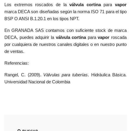
VAL.
Los extremos roscados de
la
válvula cortina
para
vapor
ACERO
marca DECA son diseñadas según la norma ISO 71 para el tipo
INOXIDABLE
BSP O ANSI B.1.20.1 en los tipos NPT.
En GRANADA SAS contamos con suficiente stock de marca
VAL.
DECA, puedes adquirir la
válvula cortina
para
vapor
roscada
ACERO
CARBÓN
por cualquiera de nuestros canales digitales o en nuestro punto
de ventas.
Referencias:
VAL.
BRONCE
Rangel, C. (2009).
Válvulas para tuberías
. Hidráulica Básica.
Universidad Nacional de Colombia
NIPLES
NP.
INOXIDABLES
NP.