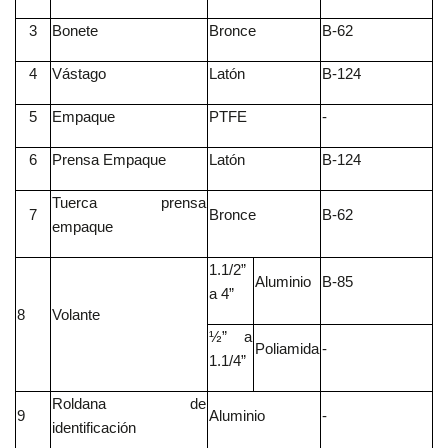
PSI
CIEGA
3
Bonete
Bronce
B-62
(BL)
4
Vástago
Latón
B-124
900
5
Empaque
PTFE
-
PSI
CON
6
Prensa Empaque
Latón
B-124
CUELLO
(WN)
Tuerca prensa
7
Bronce
B-62
empaque
1500
1.1/2”
PSI
Aluminio
B-85
CON
a 4”
CUELLO
8
Volante
(WN)
½” a
Poliamida
-
1.1/4”
EMPAQUES
Roldana de
9
Aluminio
-
identificación