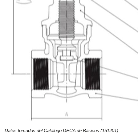
TUB.
ACERO
INOXIDABLE
TUB.
ACERO
CARBÓN
TUB.
GALVANIZADO
TUBING
VÁLVULAS
Datos tomados del Catálogo DECA de Básicos (151201)