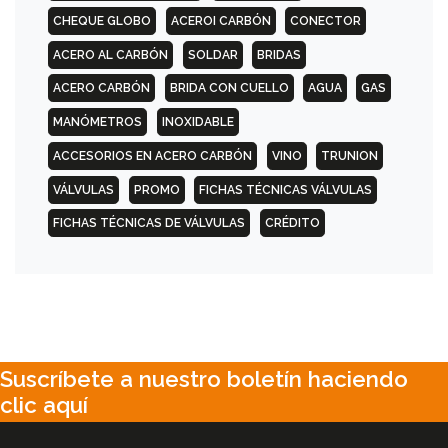
CHEQUE GLOBO
ACEROI CARBÓN
CONECTOR
ACERO AL CARBÓN
SOLDAR
BRIDAS
ACERO CARBÓN
BRIDA CON CUELLO
AGUA
GAS
MANÓMETROS
INOXIDABLE
ACCESORIOS EN ACERO CARBÓN
VINO
TRUNION
VÁLVULAS
PROMO
FICHAS TÉCNICAS VÁLVULAS
FICHAS TÉCNICAS DE VÁLVULAS
CRÉDITO
Suscríbete a nuestro boletín haciendo
clic aquí