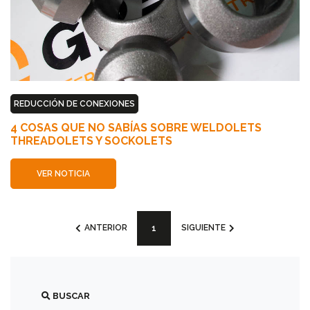
ACCESORIOS
ROSCADOS
150
PSI
ACCESORIOS
REDUCCIÓN DE CONEXIONES
3000
Y
4 COSAS QUE NO SABÍAS SOBRE WELDOLETS
6000
THREADOLETS Y SOCKOLETS
PSI
VER NOTICIA
ACCESORIOS
SOLDAR
1
(current)
ACCESORIOS
TIPO
SANITARIO
BUSCAR