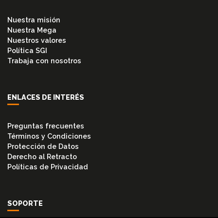
Nuestra misión
TUB.
ACERO
Nuestra Mega
INOXIDABLE
Nuestros valores
Política SGI
Trabaja con nosotros
TUB.
ACERO
CARBÓN
ENLACES DE INTERÉS
TUB.
Preguntas frecuentes
GALVANIZADO
Términos y Condiciones
Protección de Datos
Derecho al Retracto
TUBING
Políticas de Privacidad
VÁLVULAS
SOPORTE