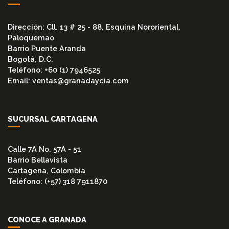
CINTAS
Dirección: Cll. 13 # 25 - 88, Esquina Nororiental,
FLEXITALICOS
Paloquemao
(ESPIROMETÁLICOS)
Barrio Puente Aranda
Bogotá, D.C.
Teléfono: +60 (1) 7946525
KIT
Email: ventas@granadaycia.com
DE
AISLAMIENTO
SUCURSAL CARTAGENA
INSTRUMENTACIÓN
Calle 7A No. 57A - 51
Barrio Bellavista
INS.
Cartagena, Colombia
ACERO
Teléfono: (+57) 318 7911870
INOXIDABLE
TUBOS
CONOCE A GRANADA