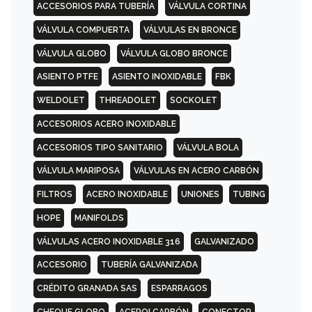
ACCESORIOS PARA TUBERÍA
VÁLVULA CORTINA
300
VÁLVULA COMPUERTA
VÁLVULAS EN BRONCE
PSI
CON
VÁLVULA GLOBO
VÁLVULA GLOBO BRONCE
CUELLO
(WN)
ASIENTO PTFE
ASIENTO INOXIDABLE
FBK
WELDOLET
THREADOLET
SOCKOLET
600
ACCESORIOS ACERO INOXIDABLE
PSI
ACCESORIOS TIPO SANITARIO
VÁLVULA BOLA
CIEGA
(BL)
VÁLVULA MARIPOSA
VÁLVULAS EN ACERO CARBÓN
FILTROS
ACERO INOXIDABLE
UNIONES
TUBING
600
HOPE
MANIFOLDS
PSI
CON
VÁLVULAS ACERO INOXIDABLE 316
GALVANIZADO
CUELLO
(WN)
ACCESORIO
TUBERÍA GALVANIZADA
CRÉDITO GRANADA SAS
ESPARRAGOS
900
CHEQUE GLOBO
ACEROI CARBÓN
CONECTOR