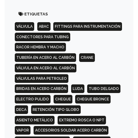
CUELLO
(WN)
ETIQUETAS
VÁLVULA
ABAC
FITTINGS PARA INSTRUMENTACIÓN
300
PSI
CONECTORES PARA TUBING
CIEGA
RACOR HEMBRA Y MACHO
(BL)
TUBERÍA EN ACERO AL CARBÓN
CRANE
300
VÁLVULA EN ACERO AL CARBÓN
PSI
VÁLVULAS PARA PETROLEO
ROSCADA
(TH)
BRIDAS EN ACERO CARBÓN
LUDA
TUBO DELGADO
ELECTRO PULIDO
CHEQUE
CHEQUE BRONCE
300
DECA
RETENCIÓN TIPO GLOBO
PSI
SLIP-
ASIENTO METÁLICO
EXTREMO ROSCA O NPT
ON
(SO)
VAPOR
ACCESORIOS SOLDAR ACERO CARBÓN