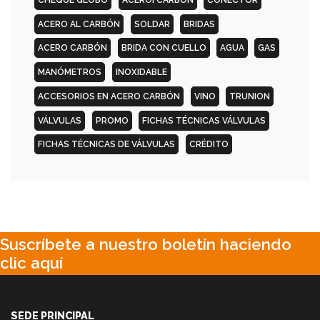
PSI
CIEGA
ACERO AL CARBÓN
SOLDAR
BRIDAS
(BL)
ACERO CARBÓN
BRIDA CON CUELLO
AGUA
GAS
MANÓMETROS
INOXIDABLE
900
PSI
ACCESORIOS EN ACERO CARBÓN
VINO
TRUNION
CON
CUELLO
VÁLVULAS
PROMO
FICHAS TÉCNICAS VÁLVULAS
(WN)
FICHAS TÉCNICAS DE VÁLVULAS
CRÉDITO
1500
PSI
CON
CUELLO
(WN)
Suscríbete a nuestro boletín haciendo
clic aquí
EMPAQUES
SEDE PRINCIPAL