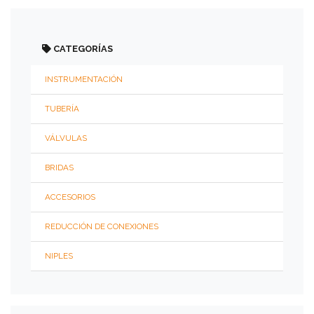
150
PSI
ROSCADA
(TH)
CATEGORÍAS
INSTRUMENTACIÓN
150
PSI
TUBERÍA
SOCKET
WELD
VÁLVULAS
(SW)
BRIDAS
150
ACCESORIOS
PSI
SLIP-
ON
REDUCCIÓN DE CONEXIONES
(SO)
NIPLES
150
PSI
CON