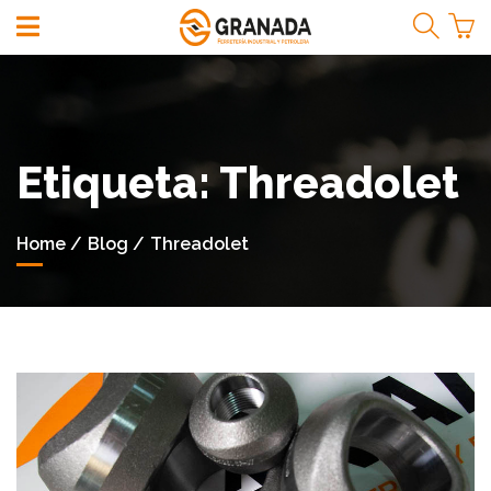
¡Bienvenidos!
Etiqueta
: Threadolet
Iniciar
Sesión
Home
Blog
Threadolet
Registrarse
Menú
de
Productos
ACCESORIOS